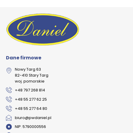
Dane firmowe
Nowy Targ 63
82-410 Stary Targ
woj. pomorskie
+48 797 268 814
+48 55 277 62 25
+48 55 277 64 80
biuro@pwdaniel.pl
NIP: 5790000556​