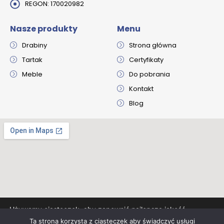
REGON: 170020982
Nasze produkty
Menu
Drabiny
Strona główna
Tartak
Certyfikaty
Meble
D
o pobrania
Kontakt
Blog
Używamy ciasteczek, aby zapewnić najlepszą jakość
korzystania z naszej witryny.
Ta strona korzysta z ciasteczek aby świadczyć usługi