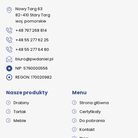
Nowy Targ 63
82-410 Stary Targ
woj. pomorskie
+48 797 268 814
+48 55 277 62 25
+48 55 277 64 80
biuro@pwdaniel.pl
NIP: 5790000556​
REGON: 170020982
Nasze produkty
Menu
Drabiny
Strona główna
Tartak
Certyfikaty
Meble
D
o pobrania
Kontakt