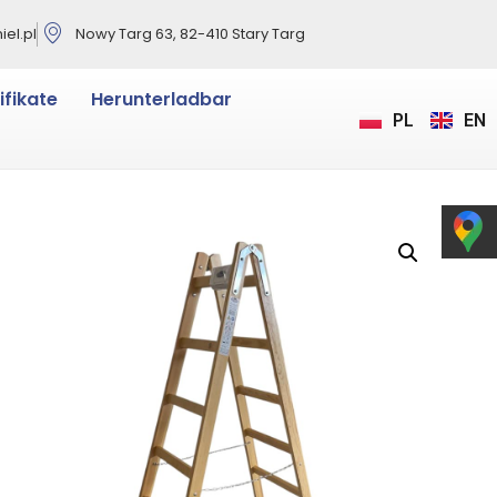
el.pl
Nowy Targ 63, 82-410 Stary Targ
ifikate
Herunterladbar
PL
EN