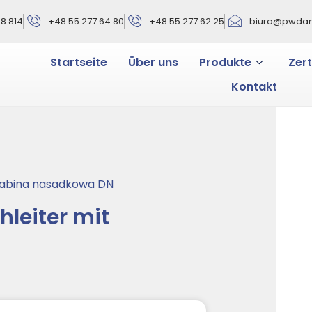
8 814
+48 55 277 64 80
+48 55 277 62 25
biuro@pwdani
Startseite
Über uns
Produkte
Zert
Kontakt
rabina nasadkowa DN
hleiter mit