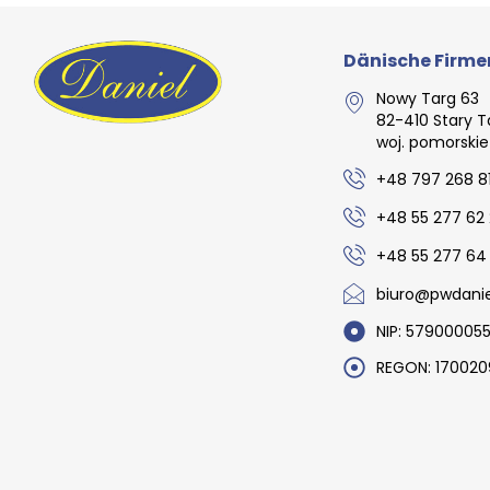
Dänische Firme
Nowy Targ 63
82-410 Stary T
woj. pomorskie
+48 797 268 8
+48 55 277 62 
+48 55 277 64
biuro@pwdaniel
NIP: 579000055
REGON: 170020