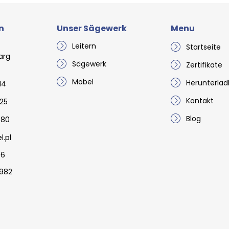
n
Unser Sägewerk
Menu
Leitern
Startseite
arg
Sägewerk
Zertifikate
Möbel
Herunterlad
14
Kontakt
25
Blog
 80
.pl
6​
982