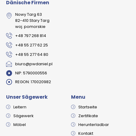
Dänische Firmen
Nowy Targ 63
82-410 Stary Targ
woj. pomorskie
+48 797 268 814
+48 55 277 62 25
+48 55 277 64 80
biuro@pwdaniel.pl
NIP: 5790000556​
REGON: 170020982
Unser Sägewerk
Menu
Leitern
Startseite
Sägewerk
Zertifikate
Möbel
Herunterladbar
Kontakt